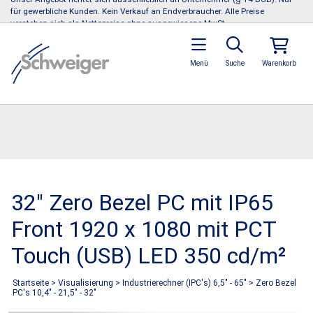
für gewerbliche Kunden. Kein Verkauf an Endverbraucher. Alle Preise
verstehen sich als Nettopreise ohne ausgewiesene MwSt.
Menü
Suche
Warenkorb
32" Zero Bezel PC mit IP65
Front 1920 x 1080 mit PCT
Touch (USB) LED 350 cd/m²
Startseite
>
Visualisierung
>
Industrierechner (IPC's) 6,5" - 65"
>
Zero Bezel
PC's 10,4" - 21,5" - 32"