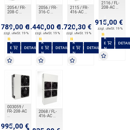
2116 / FL-
208-AC
2054 / FR-
2056 / FR-
2115 / FR-
208-C
316-C
416-AC
I
915,00 €
I
I
I
N
789,00 €
1.440,00 €
1.720,30 €
N
N
N
W
zzgl. MwSt. 19 %
W
W
W
A
zzgl. MwSt. 19 %
zzgl. MwSt. 19 %
zzgl. MwSt. 19 %
A
A
A
R
In 3 Wochen
R
R
R
E
DETAI
In 3 Wochen
In 3 Wochen
In 4 Wochen
verfügbar
E
DETAILS
E
DETAILS
E
DETAILS
N
verfügbar
verfügbar
verfügbar
N
N
N
K
K
K
K
O
O
O
O
R
R
R
R
B
B
B
B
003059 /
FR-208-AC
2068 / FL-
416-AC
I
995,00 €
I
N