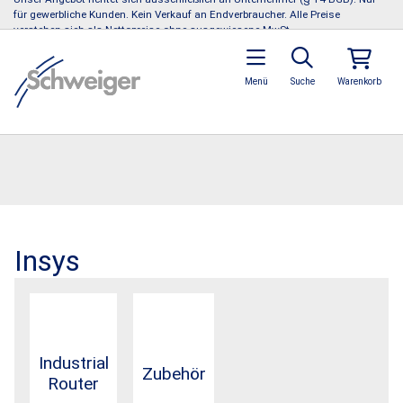
für gewerbliche Kunden. Kein Verkauf an Endverbraucher. Alle Preise
verstehen sich als Nettopreise ohne ausgewiesene MwSt.
Menü
Suche
Warenkorb
Insys
Industrial
Zubehör
Router