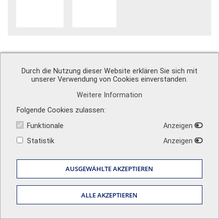
Durch die Nutzung dieser Website erklären Sie sich mit
A. Schweiger GmbH
unserer Verwendung von Cookies einverstanden.
Ohmstr. 1
Weitere Information
82054 Sauerlach
Zentrale
+49 (0) 8104 897 0
Folgende Cookies zulassen
Vertrieb
+49 (0) 8104 897 50
info@schweiger-group.de
Funktionale
Anzeigen
Techn. Support
+49 (0) 8104 897 60
info@schweiger-shop.de
Statistik
Anzeigen
Sehen Sie unsere Bewertungen auf
Impressum
|
AGB
|
Datenschutz
|
Versandkosten
|
Newsletter
AUSGEWÄHLTE AKZEPTIEREN
ALLE AKZEPTIEREN