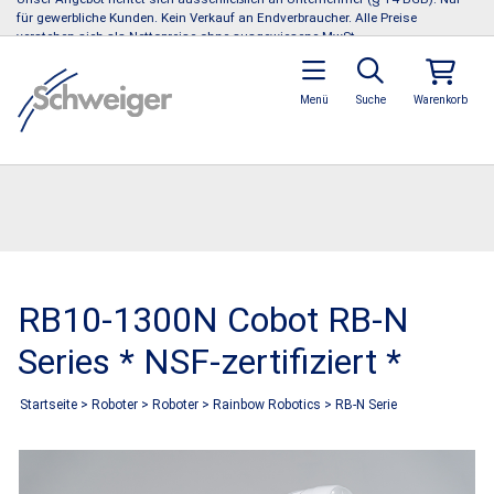
für gewerbliche Kunden. Kein Verkauf an Endverbraucher. Alle Preise
verstehen sich als Nettopreise ohne ausgewiesene MwSt.
Menü
Suche
Warenkorb
RB10-1300N Cobot RB-N
Series * NSF-zertifiziert *
Startseite
>
Roboter
>
Roboter
>
Rainbow Robotics
>
RB-N Serie