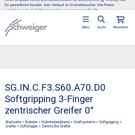
für gewerbliche Kunden. Kein Verkauf an Endverbraucher. Alle Preise
verstehen sich als Nettopreise ohne ausgewiesene MwSt.
Menü
Suche
Warenkorb
SG.IN.C.F3.S60.A70.D0
Softgripping 3-Finger
zentrischer Greifer 0°
Startseite
>
Roboter
>
Roboterperipherie
>
Greifsysteme
>
Softgripping
>
Greifer
>
SoftGripper
>
Zentrische Greifer