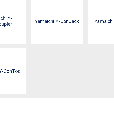
chi Y-
Yamaichi Y-ConJack
Yamaich
upler
Y-ConTool