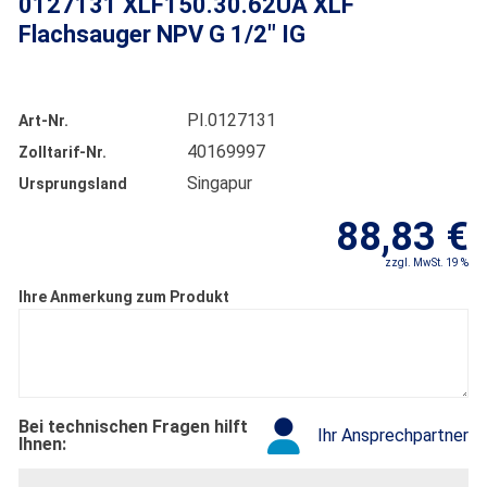
0127131 XLF150.30.62UA XLF
Flachsauger NPV G 1/2" IG
PI.0127131
Art-Nr.
40169997
Zolltarif-Nr.
Singapur
Ursprungsland
88,83 €
zzgl. MwSt. 19 %
Ihre Anmerkung zum Produkt
Bei technischen Fragen hilft
Ihr Ansprechpartner
Ihnen: