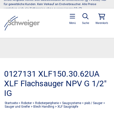
für gewerbliche Kunden. Kein Verkauf an Endverbraucher. Alle Preise
verstehen sich als Nettopreise ohne ausgewiesene MwSt.
Menü
Suche
Warenkorb
0127131 XLF150.30.62UA
XLF Flachsauger NPV G 1/2"
IG
Startseite
>
Roboter
>
Roboterperipherie
>
Saugsysteme
>
piab / Sauger
>
Sauger und Greifer
>
Blech Handling
>
XLF Saugnäpfe