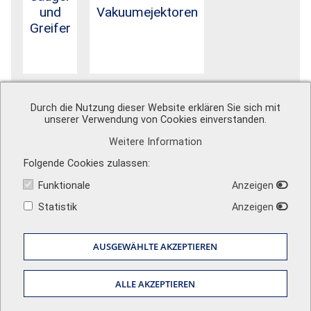
und
Vakuumejektoren
Greifer
Durch die Nutzung dieser Website erklären Sie sich mit
unserer Verwendung von Cookies einverstanden.
Weitere Information
A. Schweiger GmbH
Ohmstr. 1
Folgende Cookies zulassen
82054 Sauerlach
Funktionale
Anzeigen
Zentrale
+49 (0) 8104 897 0
Vertrieb
+49 (0) 8104 897 50
info@schweiger-group.de
Statistik
Anzeigen
Techn. Support
+49 (0) 8104 897 60
info@schweiger-shop.de
Sehen Sie unsere Bewertungen auf
AUSGEWÄHLTE AKZEPTIEREN
Impressum
|
AGB
|
Datenschutz
|
Versandkosten
|
Newsletter
ALLE AKZEPTIEREN