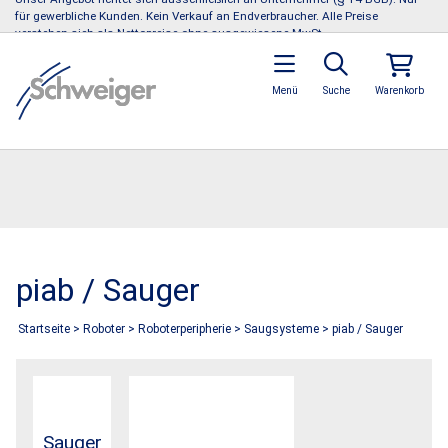
für gewerbliche Kunden. Kein Verkauf an Endverbraucher. Alle Preise
verstehen sich als Nettopreise ohne ausgewiesene MwSt.
Menü
Suche
Warenkorb
piab / Sauger
Startseite
>
Roboter
>
Roboterperipherie
>
Saugsysteme
>
piab / Sauger
Sauger