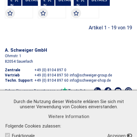
N
N
N
K
K
K
O
O
O
R
R
R
B
B
B
Artikel 1 - 19 von 19
A. Schweiger GmbH
Ohmstr. 1
82054 Sauerlach
Zentrale
+49 (0) 8104 897 0
Vertrieb
+49 (0) 8104 897 50
info@schweiger-group.de
Techn. Support
+49 (0) 8104 897 60
info@schweiger-shop.de
Sehen Sie unsere Bewertungen auf
Durch die Nutzung dieser Website erklären Sie sich mit
Impressum
|
AGB
|
Datenschutz
|
Versandkosten
|
Newsletter
unserer Verwendung von Cookies einverstanden.
Weitere Information
Folgende Cookies zulassen
Funktionale
Anzeigen