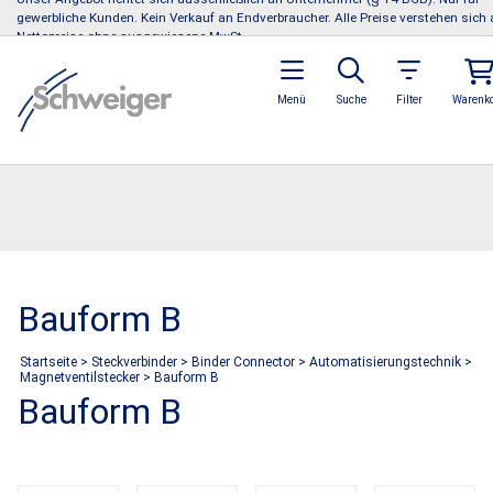
gewerbliche Kunden. Kein Verkauf an Endverbraucher. Alle Preise verstehen sich 
Nettopreise ohne ausgewiesene MwSt.
Menü
Suche
Filter
Warenk
Bauform B
Startseite
>
Steckverbinder
>
Binder Connector
>
Automatisierungstechnik
>
Magnetventilstecker
>
Bauform B
Bauform B