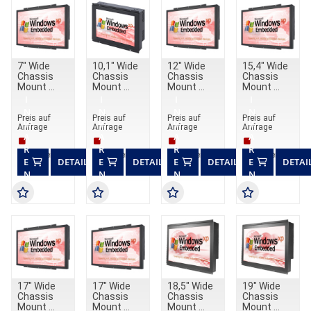
7" Wide
10,1" Wide
12" Wide
15,4" Wide
Chassis
Chassis
Chassis
Chassis
Mount
Mount
Mount
Mount
I
I
I
I
N
N
N
N
Preis auf
Preis auf
Preis auf
Preis auf
W
W
W
W
Anfrage
Anfrage
Anfrage
Anfrage
A
A
A
A
R
R
R
R
Lieferzeit auf Anfrage
Lieferzeit auf Anfrage
Lieferzeit auf Anfrage
Lieferzeit auf An
E
DETAILS
E
DETAILS
E
DETAILS
E
DETAI
N
N
N
N
K
K
K
K
O
O
O
O
R
R
R
R
B
B
B
B
17" Wide
17" Wide
18,5" Wide
19" Wide
Chassis
Chassis
Chassis
Chassis
Mount
Mount
Mount
Mount