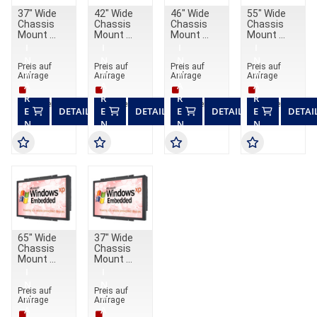
37" Wide
42" Wide
46" Wide
55" Wide
Chassis
Chassis
Chassis
Chassis
Mount
Mount
Mount
Mount
I
I
I
I
N
N
N
N
Preis auf
Preis auf
Preis auf
Preis auf
W
W
W
W
Anfrage
Anfrage
Anfrage
Anfrage
A
A
A
A
R
R
R
R
Lieferzeit auf Anfrage
Lieferzeit auf Anfrage
Lieferzeit auf Anfrage
Lieferzeit auf An
E
DETAILS
E
DETAILS
E
DETAILS
E
DETAI
N
N
N
N
K
K
K
K
O
O
O
O
R
R
R
R
B
B
B
B
65" Wide
37" Wide
Chassis
Chassis
Mount
Mount
I
I
N
N
Preis auf
Preis auf
W
W
Anfrage
Anfrage
A
A