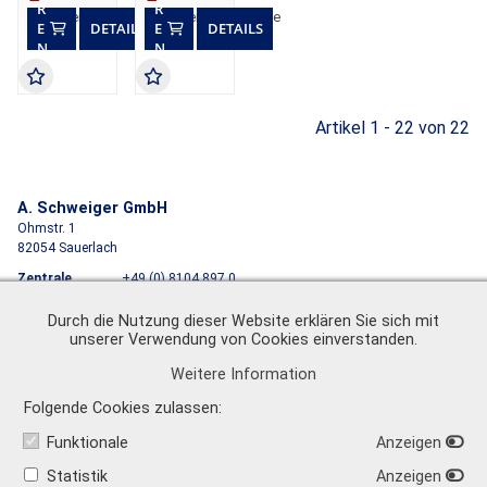
R
R
Lieferzeit auf Anfrage
Lieferzeit auf Anfrage
E
DETAILS
E
DETAILS
N
N
K
K
O
O
R
R
B
B
Artikel 1 - 22 von 22
A. Schweiger GmbH
Ohmstr. 1
82054 Sauerlach
Zentrale
+49 (0) 8104 897 0
Vertrieb
+49 (0) 8104 897 50
info@schweiger-group.de
Techn. Support
+49 (0) 8104 897 60
info@schweiger-shop.de
Durch die Nutzung dieser Website erklären Sie sich mit
unserer Verwendung von Cookies einverstanden.
Sehen Sie unsere Bewertungen auf
Weitere Information
Impressum
|
AGB
|
Datenschutz
|
Versandkosten
|
Newsletter
Folgende Cookies zulassen
Funktionale
Anzeigen
Statistik
Anzeigen