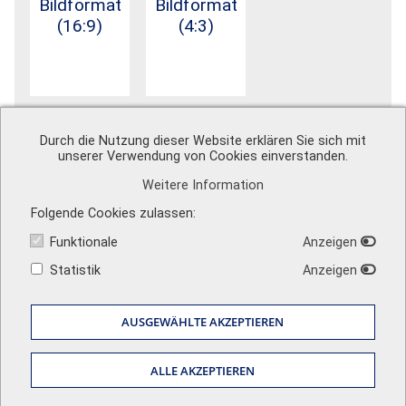
Bildformat
Bildformat
(16:9)
(4:3)
Durch die Nutzung dieser Website erklären Sie sich mit
unserer Verwendung von Cookies einverstanden.
Weitere Information
A. Schweiger GmbH
Ohmstr. 1
Folgende Cookies zulassen
82054 Sauerlach
Funktionale
Anzeigen
Zentrale
+49 (0) 8104 897 0
Vertrieb
+49 (0) 8104 897 50
info@schweiger-group.de
Statistik
Anzeigen
Techn. Support
+49 (0) 8104 897 60
info@schweiger-shop.de
Sehen Sie unsere Bewertungen auf
AUSGEWÄHLTE AKZEPTIEREN
Impressum
|
AGB
|
Datenschutz
|
Versandkosten
|
Newsletter
ALLE AKZEPTIEREN