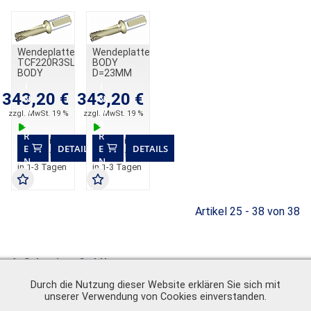
R
R
R
R
B
B
B
B
Wendeplattenbohrer
Wendeplattenbohrer
TCF220R3SLR25MC
BODY
BODY
D=23MM
D=22MM
3XD SHANK
I
I
3XD SHANK
25MM L4
343,20 €
343,20 €
N
N
25MM L4
max= /
W
W
zzgl. MwSt. 19 %
max= /
zzgl. MwSt. 19 %
69.8030
A
A
66.7780
R
R
voraussichtlich
voraussichtlich
E
DETAILS
E
DETAILS
versandfertig
versandfertig
N
N
in 1-3 Tagen
in 1-3 Tagen
K
K
O
O
R
R
B
B
Artikel 25 - 38 von 38
A. Schweiger GmbH
Ohmstr. 1
Durch die Nutzung dieser Website erklären Sie sich mit
82054 Sauerlach
unserer Verwendung von Cookies einverstanden.
Zentrale
+49 (0) 8104 897 0