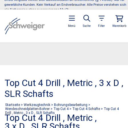
gewerbliche Kunden. Kein Verkauf an Endverbraucher. Alle Preise verstehen sich
als Nettopreise ohne ausgewiesene MwSt.
Menü
Suche
Filter
Warenkorb
Top Cut 4 Drill , Metric , 3 x D ,
SLR Schafts
Startseite
>
Werkzeugtechnik
>
Bohrungsbearbeitung
>
Wendeschneidplatten-Bohrer
>
Top Cut 4
>
Top Cut 4 Schäfte
>
Top Cut 4
Drill , Metric , 3 x D , SLR Schafts
Top Cut 4 Drill , Metric ,
3 x D , SLR Schafts