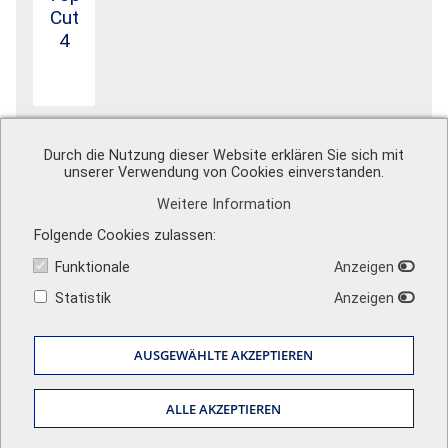
Cut
4
Durch die Nutzung dieser Website erklären Sie sich mit
unserer Verwendung von Cookies einverstanden.
Weitere Information
A. Schweiger GmbH
Ohmstr. 1
Folgende Cookies zulassen
82054 Sauerlach
Funktionale
Anzeigen
Zentrale
+49 (0) 8104 897 0
Vertrieb
+49 (0) 8104 897 50
info@schweiger-group.de
Statistik
Anzeigen
Techn. Support
+49 (0) 8104 897 60
info@schweiger-shop.de
Sehen Sie unsere Bewertungen auf
AUSGEWÄHLTE AKZEPTIEREN
Impressum
|
AGB
|
Datenschutz
|
Versandkosten
|
Newsletter
ALLE AKZEPTIEREN