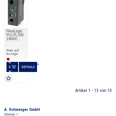
FlexiLogic
PLC FL100
24VDC
I
N
Preis auf
W
Anfrage
A
R
Lieferzeit auf Anfrage
E
DETAILS
N
K
O
R
B
Artikel 1 - 13 von 13
A. Schweiger GmbH
Ohmstr. 1