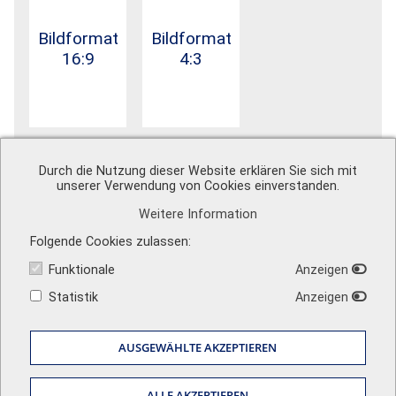
Bildformat
Bildformat
16:9
4:3
Durch die Nutzung dieser Website erklären Sie sich mit
unserer Verwendung von Cookies einverstanden.
Weitere Information
A. Schweiger GmbH
Ohmstr. 1
Folgende Cookies zulassen
82054 Sauerlach
Funktionale
Anzeigen
Zentrale
+49 (0) 8104 897 0
Vertrieb
+49 (0) 8104 897 50
info@schweiger-group.de
Statistik
Anzeigen
Techn. Support
+49 (0) 8104 897 60
info@schweiger-shop.de
Sehen Sie unsere Bewertungen auf
AUSGEWÄHLTE AKZEPTIEREN
Impressum
|
AGB
|
Datenschutz
|
Versandkosten
|
Newsletter
ALLE AKZEPTIEREN